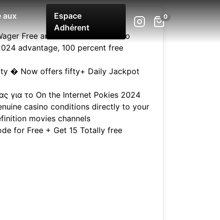
 aux
Espace
Adhérent
ager Free and now have an casino
024 advantage, 100 percent free
ity � Now offers fifty+ Daily Jackpot
ς για το On the Internet Pokies 2024
enuine casino conditions directly to your
finition movies channels
e for Free + Get 15 Totally free