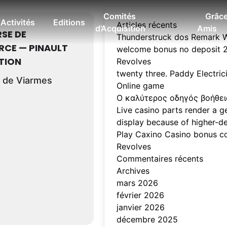
Comités
Grâce
Activités
Editions
Articles récents
d’Acquisition
Amis
SE DE
Thunderstruck dos Remark W
CE — PINAULT
welcome bonus no deposit 2
TION
Revolves
twenty three. Paddy Electric
 de Viarmes
Online game
Ο καλύτερος οδηγός βοήθεια
Live casino parts render a g
display because of higher-de
Play Caxino Casino bonus cod
Revolves
Commentaires récents
Archives
mars 2026
février 2026
janvier 2026
décembre 2025