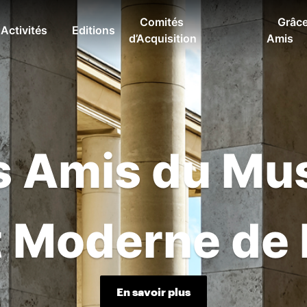
Comités
Grâce
Activités
Editions
d’Acquisition
Amis
s Amis du Mu
t Moderne de 
En savoir plus