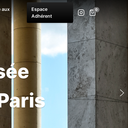
 aux
Espace
Adhérent
sée
Paris