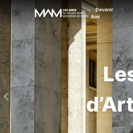
Devenir
Ami
Le
d’Ar