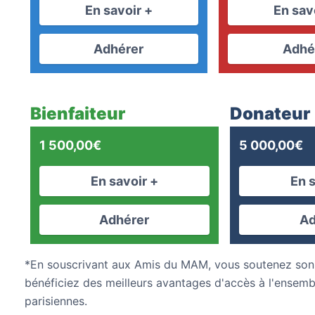
En savoir +
En sav
prix :
80,00€
Adhérer
Adhé
à
120,00€
Bienfaiteur
Donateur
1 500,00
€
5 000,00
€
En savoir +
En 
Adhérer
Ad
*En souscrivant aux Amis du MAM, vous soutenez son
bénéficiez des meilleurs avantages d'accès à l'ensembl
parisiennes.