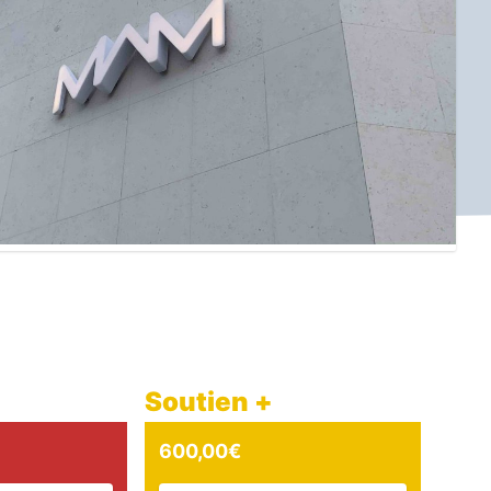
Soutien +
600,00
€