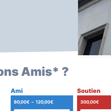
ions Amis* ?
Ami
Soutien
Plage
80,00
€
–
120,00
€
300,00
€
de