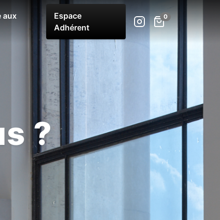
 aux
Espace
Adhérent
s ?