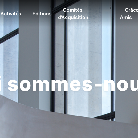
Comités
Grâce
Activités
Editions
d’Acquisition
Amis
i sommes-nou