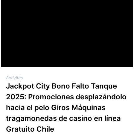
Activités
Jackpot City Bono Falto Tanque
2025: Promociones desplazándolo
hacia el pelo Giros Máquinas
tragamonedas de casino en línea
Gratuito Chile