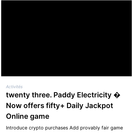
Activités
twenty three. Paddy Electricity �
Now offers fifty+ Daily Jackpot
Online game
Introduce crypto purchases Add provably fair game