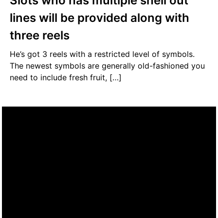
Slots who has multiple shell out
lines will be provided along with
three reels
He’s got 3 reels with a restricted level of symbols.
The newest symbols are generally old-fashioned you
need to include fresh fruit, […]