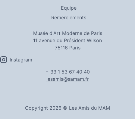
Equipe
Remerciements
Musée d'Art Moderne de Paris
11 avenue du Président Wilson
75116 Paris
Instagram
+ 33 1 53 67 40 40
lesamis@samam.fr
Copyright 2026 © Les Amis du MAM